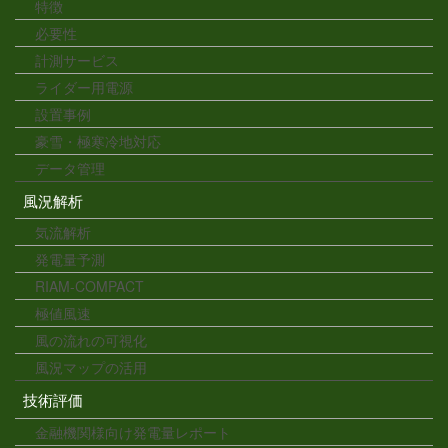
特徴
必要性
計測サービス
ライダー用電源
設置事例
豪雪・極寒冷地対応
データ管理
風況解析
気流解析
発電量予測
RIAM-COMPACT
極値風速
風の流れの可視化
風況マップの活用
技術評価
金融機関様向け発電量レポート