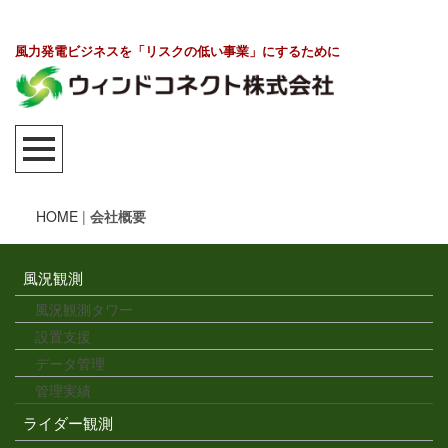
風力発電ビジネスを「リスクの低い事業」にするために
HOME
|
会社概要
風況観測
風況観測タワー
設置支援
データ管理
管理実績
ライダー観測