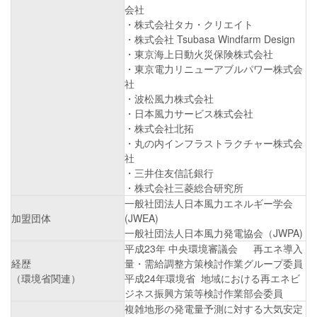
会社
・株式会社タカ・クリエイト
・株式会社 Tsubasa Windfarm Design
・東京海上日動火災保険株式会社
・東京電力リニューアブルパワー株式会
社
・波松風力株式会社
・日本風力サービス株式会社
・株式会社北拓
・丸の内インフラストラクチャー株式会
社
・三井住友信託銀行
・株式会社三菱総合研究所
一般社団法人日本風力エネルギー学会
加盟団体
(JWEA)
一般社団法人日本風力発電協会（JWPA)
平成23年 中央環境審議会 再エネ導入
経歴
量・需給調整方策検討作業グループ委員
（環境省関連）
平成24年環境省 地域における再エネビ
ジネス振興方策等検討作業部会委員
複雑地形の発電量予測に対する大気安定