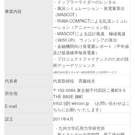
・ドップラーライダーのレンタル
・風況シミュレーション・発電量算出
事業内容
（MASCOT）
・RIAM-COMPACTによる乱流シミュレ
ーション（アニメーション化）
・MASCOTによる設計風速、極値風速
（
Ve50
,
Uh
)、ウィンドシアの算出
・金融機関向け発電量レポート（平年値
及び超過確率毎発電量）
・プロジェクトファイナンスのための技
術デューデリジェンス
※株式会社新エネルギー総合研究所との共同サービス
代表者
代表取締役 斉藤純夫
〒102-0084 東京都千代田区二番町9-3
所在地
THE BASE 麹町
info2 [@] wincon.jp (お問い合わせはこ
E-mail
ちらにお願いいたします）
設立
2011年4月
・九州大学応用力学研究所
新エネルギー力学部門 風工学分野