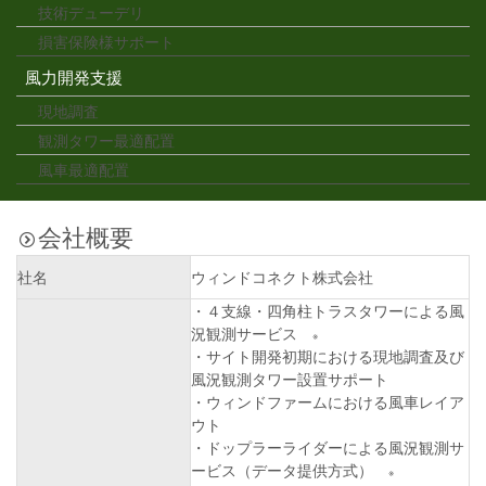
技術デューデリ
損害保険様サポート
風力開発支援
現地調査
観測タワー最適配置
風車最適配置
会社概要
社名
ウィンドコネクト株式会社
・４支線・四角柱トラスタワーによる風
況観測サービス
※
・サイト開発初期における現地調査及び
風況観測タワー設置サポート
・ウィンドファームにおける風車レイア
ウト
・ドップラーライダーによる風況観測サ
ービス（データ提供方式）
※