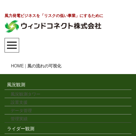
風力発電ビジネスを「リスクの低い事業」にするために
HOME
|
風の流れの可視化
風況観測
風況観測タワー
設置支援
データ管理
管理実績
ライダー観測