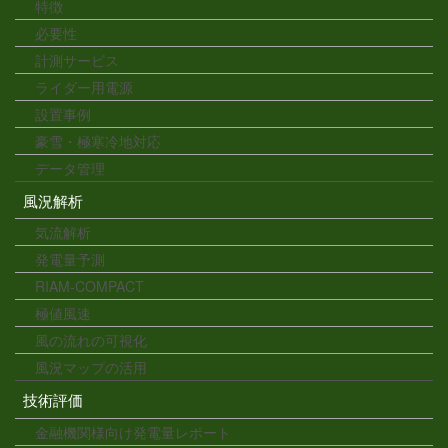
特徴
必要性
計測サービス
ライダー用電源
設置事例
豪雪・極寒冷地対応
データ管理
風況解析
気流解析
発電量予測
RIAM-COMPACT
極値風速
風の流れの可視化
風況マップの活用
技術評価
金融機関様向け発電量レポート